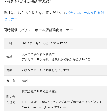
・強みを活かした働き方の紹介
詳細はこちらのＰＤＦをご覧ください：
パチンコホール女性向け
セミナー
同時開催（パチンコホール店舗強化セミナー）
日時
2016年11月8日(火) 13:30～17:00
えんてつ浜松駅前会議室
会場
アクセス：JR浜松駅・遠鉄新浜松駅から徒歩1～3分
対象
パチンコホールに勤務している女性
参加費
無料
株式会社ＺＨＰ総合研究所
問い合
TEL：03-3486-0697（ゼロングループホールディングス内）
わせ先
E mail：seminar@zeron777.com