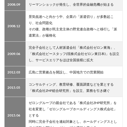
2008.09
リーマンショックが発生し、全世界的金融危機が始まる
景気低迷へと向かう中、企業の「派遣切り」が多数起こ
り、社会問題化
2008.12
その後、政権が民主党主体の野党連合政権へと移行し「派
遣業法」が厳格化
完全子会社として人材派遣会社「株式会社ゼロン東海」、
2009.06
「株式会社ビースタッフ(現株式会社ゼロン東日本)」を設立
し、サービスエリアをほぼ全国規模に拡大
2012.03
広島に営業拠点を開設し、中国地方での営業開始
コンサルティング、教育研修、覆面調査などを業とする
2015.05
「株式会社ZHP総合研究所」を設立、業務を引き継ぐ
ゼロングループの親会社である「株式会社ZHP研究所」を
社名変更し「ゼロングループホールディングス株式会社」
2015.06
とする
同時に完全子会社を連結対象とし、ホールディングスとし