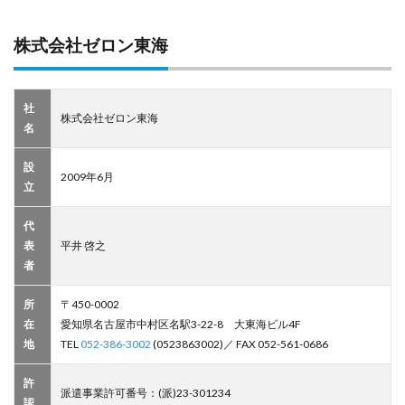
株式会社ゼロン東海
社
株式会社ゼロン東海
名
設
2009年6月
立
代
表
平井 啓之
者
所
〒450-0002
在
愛知県名古屋市中村区名駅3-22-8 大東海ビル4F
地
TEL
052-386-3002
(0523863002)／ FAX 052-561-0686
許
派遣事業許可番号：(派)23-301234
認