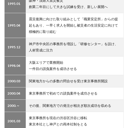
阪神・淡路大震災被災
1995.01
創業二年目にして大きな試練を受け、新しい展開へ
震災復興に向けた取り組みとして「職業安定所」からの提
1995.04
起もあり、一早く求人を開始し被災者の生活安定に向けて
積極的に取り組む
神戸市中央区の事務所を増設し「研修センター」を設け、
1995.12
人材育成に注力
大阪エリアで業務開始
1998.04
一件目の請負案件を成功させる
2000.03
関東地方からの多数の問合せを受け東京事務所開設
2000.04
東京事務所で初めての請負案件を成功させる
2000.～
その後、関東地方での発注が相次ぎ順次成功を収める
東京事務所を現在の渋谷区渋谷に移転
2001.03
東京本社とし神戸との両本社制をとる