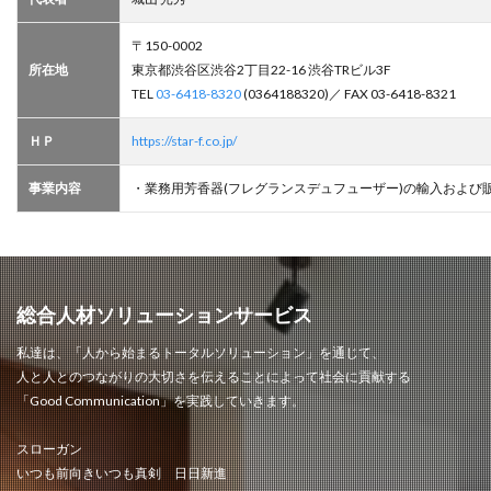
〒150-0002
所在地
東京都渋谷区渋谷2丁目22-16 渋谷TRビル3F
TEL
03-6418-8320
(0364188320)／ FAX 03-6418-8321
ＨＰ
https://star-f.co.jp/
事業内容
・業務用芳香器(フレグランスデュフューザー)の輸入および
総合人材ソリューションサービス
私達は、「人から始まるトータルソリューション」を通じて、
人と人とのつながりの大切さを伝えることによって社会に貢献する
「Good Communication」を実践していきます。
スローガン
いつも前向きいつも真剣 日日新進