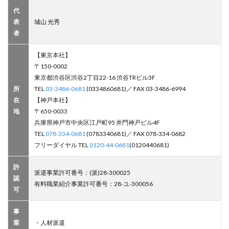
代
表
城山 光秀
者
【東京本社】
〒150-0002
東京都渋谷区渋谷2丁目22-16 渋谷TRビル3F
所
TEL
03-3486-0681
(0334860681)／ FAX 03-3486-6994
在
【神戸本社】
地
〒650-0033
兵庫県神戸市中央区江戸町95 井門神戸ビル4F
TEL
078-334-0681
(0783340681)／ FAX 078-334-0682
フリーダイヤル TEL
0120-44-0681
(0120440681)
許
派遣事業許可番号：(派)28-300025
認
有料職業紹介事業許可番号：28-ユ-300056
可
事
業
・人材派遣