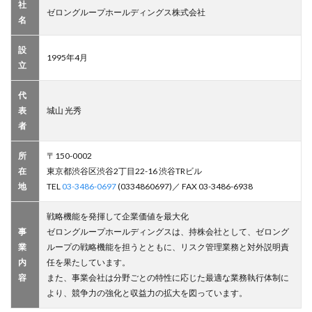
社
ゼロングループホールディングス株式会社
名
設
1995年4月
立
代
表
城山 光秀
者
所
〒150-0002
在
東京都渋谷区渋谷2丁目22-16 渋谷TRビル
地
TEL
03-3486-0697
(0334860697)／ FAX 03-3486-6938
戦略機能を発揮して企業価値を最大化
事
ゼロングループホールディングスは、持株会社として、ゼロング
業
ループの戦略機能を担うとともに、リスク管理業務と対外説明責
内
任を果たしています。
容
また、事業会社は分野ごとの特性に応じた最適な業務執行体制に
より、競争力の強化と収益力の拡大を図っています。