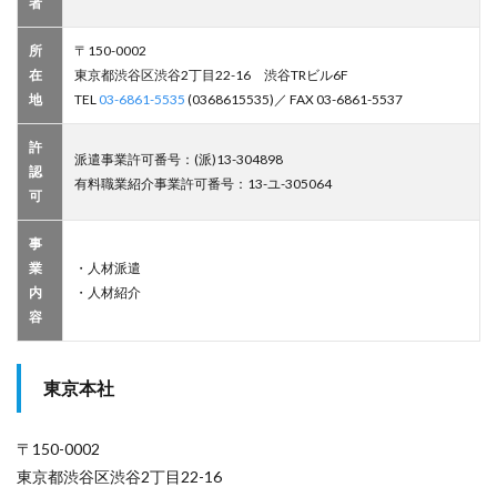
者
所
〒150-0002
在
東京都渋谷区渋谷2丁目22-16 渋谷TRビル6F
地
TEL
03-6861-5535
(0368615535)／ FAX 03-6861-5537
許
派遣事業許可番号：(派)13-304898
認
有料職業紹介事業許可番号：13-ユ-305064
可
事
業
・人材派遣
内
・人材紹介
容
東京本社
〒150-0002
東京都渋谷区渋谷2丁目22-16