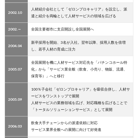
人材紹介会社として「ゼロンプロキャリア」を設立し、派
2002.10
遣と紹介を両輪として人材サービスの領域を広げる
2002.～
全国主要都市に支店開設し全国展開へ
新卒採用を開始、3名が入社。翌年以降、採用人数を倍増
2004.04
し、若手人材の育成に注力
全国展開を機に人材サービス対応先を「パチンコホール特
2005.07
化」から「サービス業全般（飲食、小売り、物販、流通、
保育等）」へと移行
100％子会社「ゼロンプロキャリア」を吸収合併し、人材サ
ービスをワンストップで展開
2005.09
人材サービスの業務領域を広げ、対応職種を広げることで
「トータルソリューションサービス」として展開
飲食大手チェーンからの派遣依頼に対応
2006.03
サービス業界全般への展開に向けて好発進