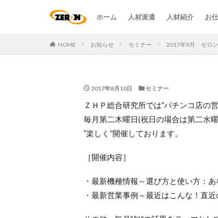
ホーム
人材派遣
人材紹介
お
HOME
お知らせ
セミナー
2017年9月 ゼロ
2017年8月10日
セミナー
ＺＨＰ総合研究所では‟パチンコ店の営
毎月第二木曜日(祝日の場合は第二水曜
‟楽しく”開催しております。
［開催内容］
・最新機種情報～選び方と使い方：あ
・最新営業事例～最近はこんな！直近