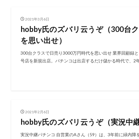
2021年3月6日
hobby氏のズバリ云うぞ（300台
を思い出せ）
300台クラスで日売り3000万円時代を思い出せ 業界回顧録
号店を新規出店。パチンコは出店するだけ儲かる時代で、2年ほ
2021年2月6日
hobby氏のズバリ云うぞ（実況中
実況中継パチンコ 自営業のAさん（59）は、3年前に緑内