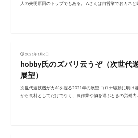
人の失明原因のトップでもある。 Aさんは自営業でおカネと時
2021年1月6日
hobby氏のズバリ云うぞ（次世代
展望）
次世代遊技機がカギを握る2021年の展望 コロナ騒動に明け暮
から食料としてだけでなく、農作業や物を運ぶときの労働力とし