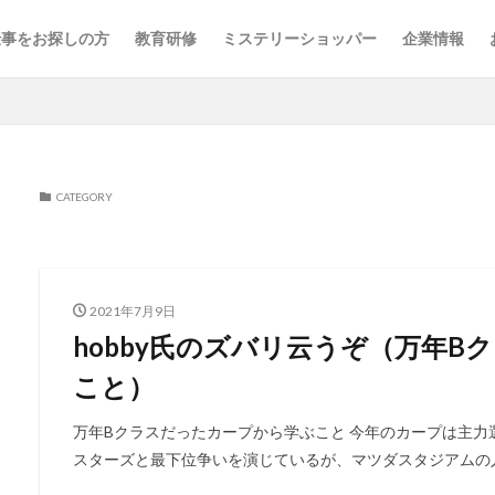
仕事をお探しの方
教育研修
ミステリーショッパー
企業情報
CATEGORY
2021年7月9日
hobby氏のズバリ云うぞ（万年
こと）
万年Bクラスだったカープから学ぶこと 今年のカープは主
スターズと最下位争いを演じているが、マツダスタジアムの入