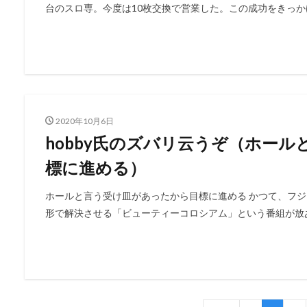
台のスロ専。今度は10枚交換で営業した。この成功をきっかけ
2020年10月6日
hobby氏のズバリ云うぞ（ホー
標に進める）
ホールと言う受け皿があったから目標に進める かつて、フ
形で解決させる「ビューティーコロシアム」という番組が放あった