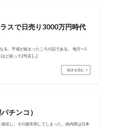
クラスで日売り3000万円時代
となる。平成が始まったころの話である。 地方へ1
ど経って2号店 […]
続きを読む
継パチンコ）
障を発症し、その後失明してしまった。緑内障は日本