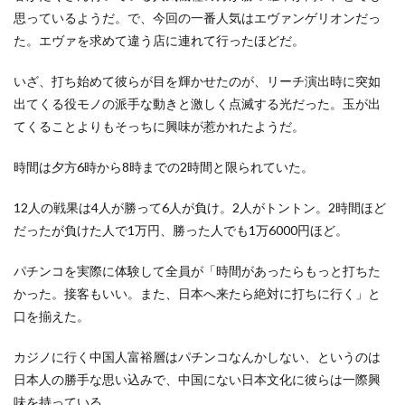
思っているようだ。で、今回の一番人気はエヴァンゲリオンだっ
た。エヴァを求めて違う店に連れて行ったほどだ。
いざ、打ち始めて彼らが目を輝かせたのが、リーチ演出時に突如
出てくる役モノの派手な動きと激しく点滅する光だった。玉が出
てくることよりもそっちに興味が惹かれたようだ。
時間は夕方6時から8時までの2時間と限られていた。
12人の戦果は4人が勝って6人が負け。2人がトントン。2時間ほど
だったが負けた人で1万円、勝った人でも1万6000円ほど。
パチンコを実際に体験して全員が「時間があったらもっと打ちた
かった。接客もいい。また、日本へ来たら絶対に打ちに行く」と
口を揃えた。
カジノに行く中国人富裕層はパチンコなんかしない、というのは
日本人の勝手な思い込みで、中国にない日本文化に彼らは一際興
味を持っている。