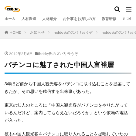
ホーム
人材派遣
人材紹介
お仕事をお探しの方
教育研修
ミステ
HOME
お知らせ
hobby氏のズバリ云うぞ
hobby氏のズバリ
2012年2月6日
hobby氏のズバリ云うぞ
パチンコに魅了された中国人富裕層
3年ほど前から中国人観光客をパチンコに取り込むことを提案して
きたが、その思いを確信する出来事があった。
東京の知人のところに「中国人観光客がパチンコをやりたがって
いるんだけど、案内してもらえないだろうか」という依頼の電話
が入った。
彼も中国人観光客をパチンコに取り入れることを提唱していたの