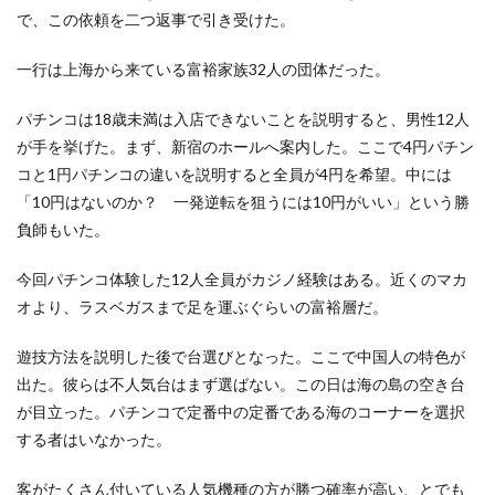
で、この依頼を二つ返事で引き受けた。
一行は上海から来ている富裕家族32人の団体だった。
パチンコは18歳未満は入店できないことを説明すると、男性12人
が手を挙げた。まず、新宿のホールへ案内した。ここで4円パチン
コと1円パチンコの違いを説明すると全員が4円を希望。中には
「10円はないのか？ 一発逆転を狙うには10円がいい」という勝
負師もいた。
今回パチンコ体験した12人全員がカジノ経験はある。近くのマカ
オより、ラスベガスまで足を運ぶぐらいの富裕層だ。
遊技方法を説明した後で台選びとなった。ここで中国人の特色が
出た。彼らは不人気台はまず選ばない。この日は海の島の空き台
が目立った。パチンコで定番中の定番である海のコーナーを選択
する者はいなかった。
客がたくさん付いている人気機種の方が勝つ確率が高い、とでも