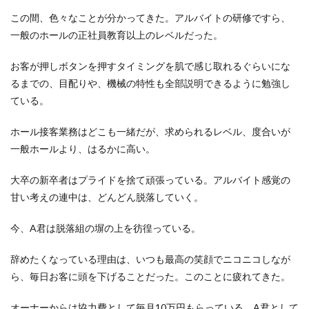
この間、色々なことが分かってきた。アルバイトの研修ですら、
一般のホールの正社員教育以上のレベルだった。
お客が押しボタンを押すタイミングを肌で感じ取れるぐらいにな
るまでの、目配りや、機械の特性も全部説明できるように勉強し
ている。
ホール接客業務はどこも一緒だが、求められるレベル、度合いが
一般ホールより、はるかに高い。
大卒の新卒者はプライドを捨て頑張っている。アルバイト感覚の
甘い考えの連中は、どんどん脱落していく。
今、A君は脱落組の塀の上を彷徨っている。
辞めたくなっている理由は、いつも最高の笑顔でニコニコしなが
ら、毎日お客に頭を下げることだった。このことに疲れてきた。
オーナーからは協力費として毎月10万円もらっている。A君として