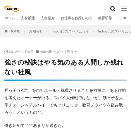
ホーム
人材派遣
人材紹介
お仕事をお探しの方
教育研修
ミステ
HOME
お知らせ
hobby氏のズバリ云うぞ
hobby氏のズバリ
2012年12月6日
hobby氏のズバリ云うぞ
強さの秘訣はやる気のある人間しか残れ
ない社風
甥っ子（A君）を自社ホールへ就職させることを前提に、ある作戦
を考えたオーナーがいる。スパイ大作戦ではないが、甥っ子を大
手チェーンへアルバイトでもぐりこませ、教育ノウハウを盗み取
ろう、というものだ。
働き始めて半年あまりが過ぎた。