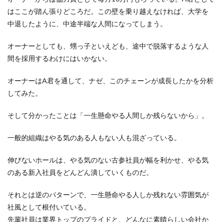
はここが踏ん張りどころだ。この壁を乗り越えなければ、大学を
中退したように、中途半端な人間になってしまう。
オーナーとしても、甥っ子といえども、途中で脱落するような人
間を採用するわけにはいかない。
オーナーはA君を通して、ナゼ、このチェーンが成長したかを分析
してみた。
そして分かったことは「一生懸命やる人間しか残らないから」。
一般的組織はやる気のある人もない人も混ざっている。
伸びないホールは、やる気のない古参社員が幅を利かせ、やる気
のある新入社員をどんどん潰していくものだ。
それとは逆のパターンで、一生懸命やる人しか残れない雰囲気が
社風として根付いている。
先輩社員は業界トップのプライドと、どんなに素晴らしい会社か