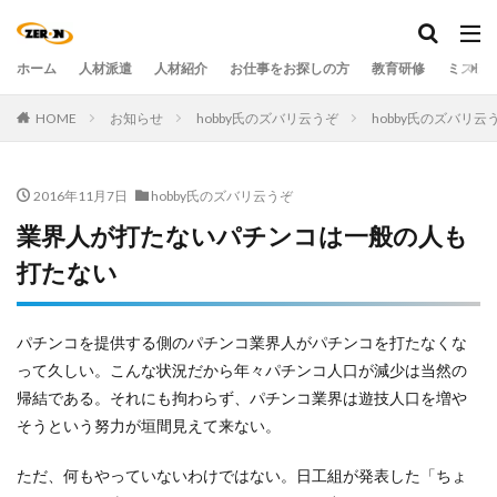
ホーム
人材派遣
人材紹介
お仕事をお探しの方
教育研修
ミステ
HOME
お知らせ
hobby氏のズバリ云うぞ
hobby氏のズバリ
2016年11月7日
hobby氏のズバリ云うぞ
業界人が打たないパチンコは一般の人も
打たない
パチンコを提供する側のパチンコ業界人がパチンコを打たなくな
って久しい。こんな状況だから年々パチンコ人口が減少は当然の
帰結である。それにも拘わらず、パチンコ業界は遊技人口を増や
そうという努力が垣間見えて来ない。
ただ、何もやっていないわけではない。日工組が発表した「ちょ