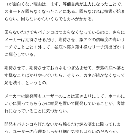
コが面白くない理由は、まず、等価営業が主力になったことで、
スタートが回らなくなったことにある。回らなければ抽選が始ま
らない。回らないからいくらでもカネがかかる。
回らないだけでもパチンコはつまらなくなっているのに、さらに
メーカーは期待させるだけ、期待させ、激アツの信頼度の高いリ
ーチでことごとく外して、谷底へ突き落す様なリーチ演出ばかり
に腐心している。
期待させて、期待させておカネをつぎ込ませて、奈落の底へ落と
す様なことばかりやっていたら、そりゃ、カネが続かなくなって
足を洗う、というもの。
メーカーの開発陣もユーザーのことは置き去りにして、ホールに
いかに買ってもらうかに軸足を置いて開発していることが、客離
れになっていることに気づかない。
開発もパチンコを打たないから煽るだけ煽る演出に陥ってしま
う。ユーザーの心理をしっかり掴む気持ちはないのだろうか。