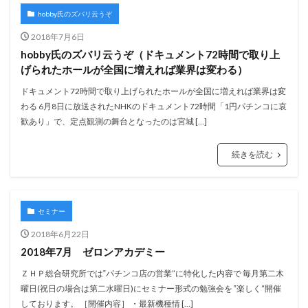
hobby氏のズバリ云うぞ
2018年7月6日
hobby氏のズバリ云うぞ（ドキュメント72時間で取り上
げられたホールが全国に増えれば業界は変わる）
ドキュメント72時間で取り上げられたホールが全国に増えれば業界は変
わる 6月8日に放送されたNHKのドキュメント72時間「1円パチンコに哀
歓あり」で、定点観測の舞台となったのは宮城 […]
続きを読む
セミナー
2018年6月22日
2018年7月 ゼロンアカデミー
ＺＨＰ総合研究所では‟パチンコ店の営業”に特化した内容で 毎月第二木
曜日(祝日の場合は第二水曜日)にセミナー形式の勉強会を ‟楽しく”開催
しております。 ［開催内容］ ・最新機種情 […]