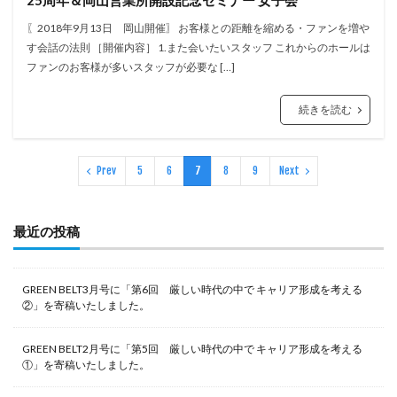
25周年＆岡山営業所開設記念セミナー 女子会
〖2018年9月13日 岡山開催〗 お客様との距離を縮める・ファンを増や
す会話の法則 ［開催内容］ 1.また会いたいスタッフ これからのホールは
ファンのお客様が多いスタッフが必要な […]
続きを読む
Prev
5
6
7
8
9
Next
最近の投稿
GREEN BELT3月号に「第6回 厳しい時代の中で キャリア形成を考える
②」を寄稿いたしました。
GREEN BELT2月号に「第5回 厳しい時代の中で キャリア形成を考える
①」を寄稿いたしました。