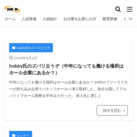
ホーム
人材派遣
人材紹介
お仕事をお探しの方
教育研修
ミステ
hobby氏のズバリ云うぞ
2018年8月6日
hobby氏のズバリ云うぞ（中年になっても働ける場所は
ホール企業にあるか？）
中年になっても働ける場所はホール企業にあるか？ 20代のフリーライタ
ーが持ち込み企画でパチンコホールへ潜入取材した。身分を隠してアル
バイトでホール勤務を半年ほど行った。 潜入先に選 […]
続きを読む
セミナー