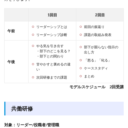
1回目
2回目
リーダーシップとは
前回の振返り
午前
リーダーシップ診断
課題の取組み発表
やる気を引き出す
部下が困らない指示の
・部下のどこを見る？
出し方
・部下との関わり
「怒る」「叱る」
午後
甘やかすと褒めるの違
ケーススタディ
い
まとめ
次回研修までの課題
モデルスケジュール 2回受講
共働研修
対象：リーダー/役職者/管理職