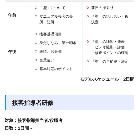
「型」について
前日の振返り
午前
マニュアル接客の長
「型」の話し合い・仮
所・短所
決定
接客基礎項目
「型」の練習・発表
身だしなみ、第一印象
・ビデオ撮影・評価
午後
表情、お辞儀
・修正ポイントの確認
言葉遣い
「型」の再構築・決定
基本対応のポイント
モデルスケジュール 2日間
接客指導者研修
対象：接客指導担当者/役職者
日数：1日間～