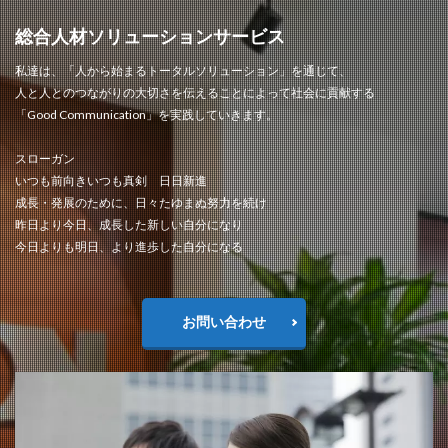
総合人材ソリューションサービス
私達は、「人から始まるトータルソリューション」を通じて、
人と人とのつながりの大切さを伝えることによって社会に貢献する
「Good Communication」を実践していきます。
スローガン
いつも前向きいつも真剣 日日新進
成長・発展のために、日々たゆまぬ努力を続け
昨日より今日、成長した新しい自分になり
今日よりも明日、より進歩した自分になる
お問い合わせ