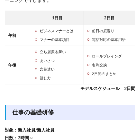
ーニングで学びます。
1日目
2日目
ビジネスマナーとは
前日の振返り
午前
マナーの基本項目
電話対応の基本用語
立ち居振る舞い
ロールプレイング
あいさつ
午後
名刺交換
言葉遣い
2日間のまとめ
話し方
モデルスケジュール 2日間
仕事の基礎研修
対象：新入社員/新人社員
日数：3時間～